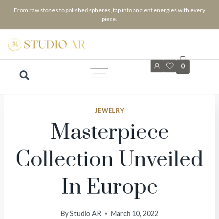
From raw stones to polished spheres, tap into ancient energies with every
piece.
0
JEWELRY
Masterpiece
Collection Unveiled
In Europe
By
Studio AR
March 10, 2022